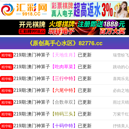
《原创高手心水区》82776.cc
219期:澳门神算子
【天地生肖】
已更新
瑞雪纷飞
精华帖
219期:澳门神算子
【吃肉草菜】
已更新
跳动的心
精华帖
219期:澳门神算子
【三行中特】
已更新
喜闻乐见
精华帖
219期:澳门神算子
【六尾中特】
已更新
必由之地
精华帖
219期:澳门神算子
【合数单双】
已更新
雨过天晴
精华帖
219期:澳门神算子
【特码三头】
已更新
万紫千红
精华帖
219期:澳门神算子
【十码中特】
已更新
抒情美人
精华帖