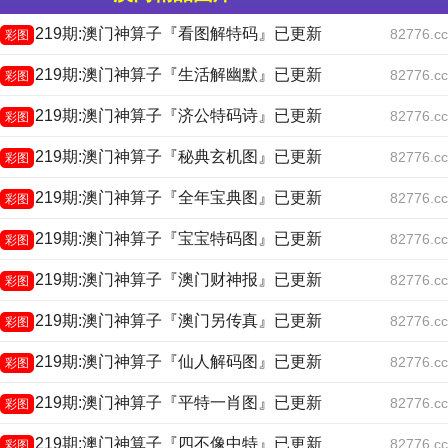
219期:澳门神算子『看图解特码』已更新
82776.cc
彩图
219期:澳门神算子『生活解幽默』已更新
82776.cc
彩图
219期:澳门神算子『济公特码诗』已更新
82776.cc
彩图
219期:澳门神算子『秘典玄机图』已更新
82776.cc
彩图
219期:澳门神算子『全年宝典图』已更新
82776.cc
彩图
219期:澳门神算子『宝宝特码图』已更新
82776.cc
彩图
219期:澳门神算子『澳门财神报』已更新
82776.cc
彩图
219期:澳门神算子『澳门另传真』已更新
82776.cc
彩图
219期:澳门神算子『仙人解码图』已更新
82776.cc
彩图
219期:澳门神算子『平特一肖图』已更新
82776.cc
彩图
219期:澳门神算子『四不像中特』已更新
82776.cc
彩图