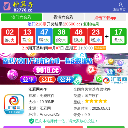
返回首页
汇彩网APP
全国彩民首选彩票软件
授权：免费软件
类型：国产软件
大小：19.99MB
星级：
来源：汇彩网
更新时间：2025.05.01
环境：Android/iOS
评分：9.9
已向本站押付一亿，请大家放心投注！