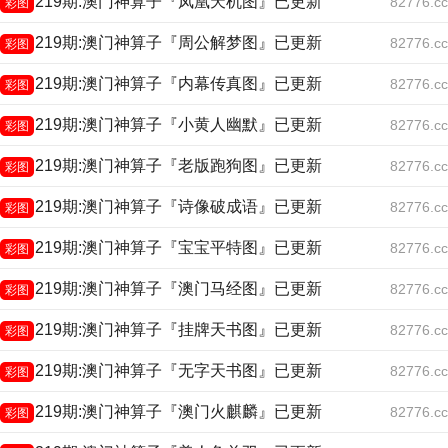
219期:澳门神算子『凤凰天机图』已更新
82776.cc
彩图
219期:澳门神算子『周公解梦图』已更新
82776.cc
彩图
219期:澳门神算子『内幕传真图』已更新
82776.cc
彩图
219期:澳门神算子『小黄人幽默』已更新
82776.cc
彩图
219期:澳门神算子『老版跑狗图』已更新
82776.cc
彩图
219期:澳门神算子『诗像破成语』已更新
82776.cc
彩图
219期:澳门神算子『宝宝平特图』已更新
82776.cc
彩图
219期:澳门神算子『澳门马经图』已更新
82776.cc
彩图
219期:澳门神算子『挂牌天书图』已更新
82776.cc
彩图
219期:澳门神算子『无字天书图』已更新
82776.cc
彩图
219期:澳门神算子『澳门火麒麟』已更新
82776.cc
彩图