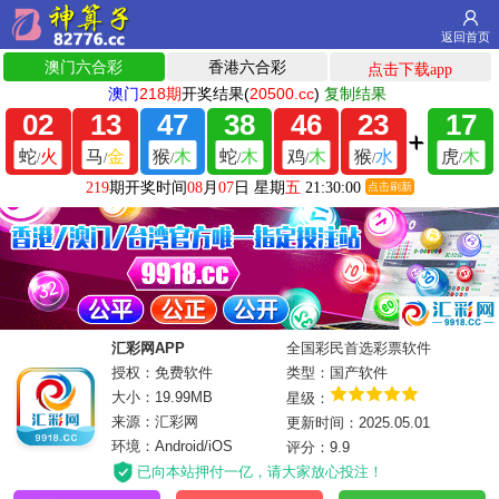
返回首页
汇彩网APP
全国彩民首选彩票软件
授权：免费软件
类型：国产软件
大小：19.99MB
星级：
来源：汇彩网
更新时间：2025.05.01
环境：Android/iOS
评分：9.9
已向本站押付一亿，请大家放心投注！