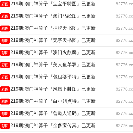
219期:澳门神算子『宝宝平特图』已更新
82776.cc
彩图
219期:澳门神算子『澳门马经图』已更新
82776.cc
彩图
219期:澳门神算子『挂牌天书图』已更新
82776.cc
彩图
219期:澳门神算子『无字天书图』已更新
82776.cc
彩图
219期:澳门神算子『澳门火麒麟』已更新
82776.cc
彩图
219期:澳门神算子『美人鱼单双』已更新
82776.cc
彩图
219期:澳门神算子『包租婆平特』已更新
82776.cc
彩图
219期:澳门神算子『凤凰卜卦图』已更新
82776.cc
彩图
219期:澳门神算子『白小姐点特』已更新
82776.cc
彩图
219期:澳门神算子『曾道人送码』已更新
82776.cc
彩图
219期:澳门神算子『金多宝传真』已更新
82776.cc
彩图