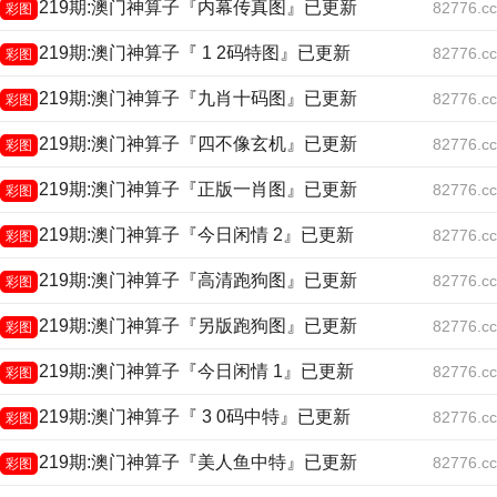
219期:澳门神算子『内幕传真图』已更新
82776.cc
彩图
219期:澳门神算子『 1 2码特图』已更新
82776.cc
彩图
219期:澳门神算子『九肖十码图』已更新
82776.cc
彩图
219期:澳门神算子『四不像玄机』已更新
82776.cc
彩图
219期:澳门神算子『正版一肖图』已更新
82776.cc
彩图
219期:澳门神算子『今日闲情 2』已更新
82776.cc
彩图
219期:澳门神算子『高清跑狗图』已更新
82776.cc
彩图
219期:澳门神算子『另版跑狗图』已更新
82776.cc
彩图
219期:澳门神算子『今日闲情 1』已更新
82776.cc
彩图
219期:澳门神算子『 3 0码中特』已更新
82776.cc
彩图
219期:澳门神算子『美人鱼中特』已更新
82776.cc
彩图