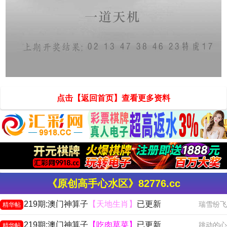
点击【返回首页】查看更多资料
《原创高手心水区》82776.cc
219期:澳门神算子
【天地生肖】
已更新
瑞雪纷飞
精华帖
219期:澳门神算子
【吃肉草菜】
已更新
跳动的心
精华帖