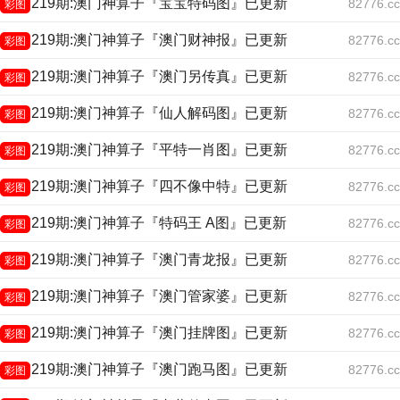
219期:澳门神算子『宝宝特码图』已更新
82776.cc
彩图
219期:澳门神算子『澳门财神报』已更新
82776.cc
彩图
219期:澳门神算子『澳门另传真』已更新
82776.cc
彩图
219期:澳门神算子『仙人解码图』已更新
82776.cc
彩图
219期:澳门神算子『平特一肖图』已更新
82776.cc
彩图
219期:澳门神算子『四不像中特』已更新
82776.cc
彩图
219期:澳门神算子『特码王 A图』已更新
82776.cc
彩图
219期:澳门神算子『澳门青龙报』已更新
82776.cc
彩图
219期:澳门神算子『澳门管家婆』已更新
82776.cc
彩图
219期:澳门神算子『澳门挂牌图』已更新
82776.cc
彩图
219期:澳门神算子『澳门跑马图』已更新
82776.cc
彩图