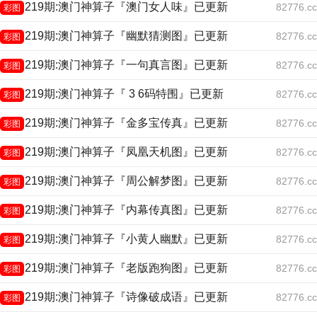
219期:澳门神算子『澳门女人味』已更新
82776.cc
彩图
219期:澳门神算子『幽默猜测图』已更新
82776.cc
彩图
219期:澳门神算子『一句真言图』已更新
82776.cc
彩图
219期:澳门神算子『 3 6码特围』已更新
82776.cc
彩图
219期:澳门神算子『金多宝传真』已更新
82776.cc
彩图
219期:澳门神算子『凤凰天机图』已更新
82776.cc
彩图
219期:澳门神算子『周公解梦图』已更新
82776.cc
彩图
219期:澳门神算子『内幕传真图』已更新
82776.cc
彩图
219期:澳门神算子『小黄人幽默』已更新
82776.cc
彩图
219期:澳门神算子『老版跑狗图』已更新
82776.cc
彩图
219期:澳门神算子『诗像破成语』已更新
82776.cc
彩图