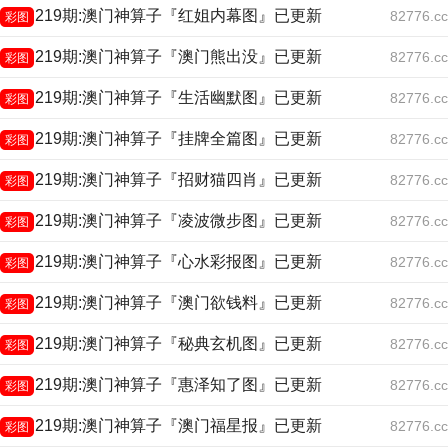
219期:澳门神算子『红姐内幕图』已更新
82776.cc
彩图
219期:澳门神算子『澳门熊出没』已更新
82776.cc
彩图
219期:澳门神算子『生活幽默图』已更新
82776.cc
彩图
219期:澳门神算子『挂牌全篇图』已更新
82776.cc
彩图
219期:澳门神算子『招财猫四肖』已更新
82776.cc
彩图
219期:澳门神算子『凌波微步图』已更新
82776.cc
彩图
219期:澳门神算子『心水彩报图』已更新
82776.cc
彩图
219期:澳门神算子『澳门欲钱料』已更新
82776.cc
彩图
219期:澳门神算子『秘典玄机图』已更新
82776.cc
彩图
219期:澳门神算子『惠泽知了图』已更新
82776.cc
彩图
219期:澳门神算子『澳门福星报』已更新
82776.cc
彩图