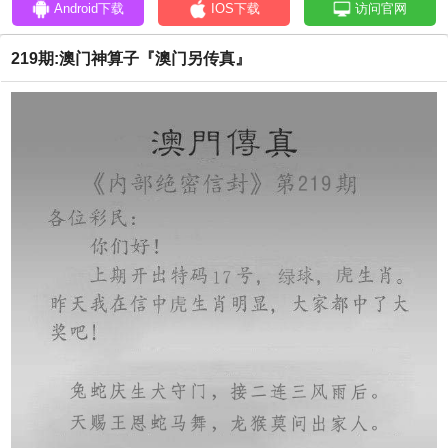
Android下载
IOS下载
访问官网
219期:澳门神算子『澳门另传真』