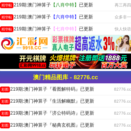
219期:澳门神算子
【八肖中特】
已更新
再三再四
精华帖
219期:澳门神算子
【六肖中特】
已更新
众多非一
精华帖
219期:澳门神算子
【七肖中特】
已更新
快人快语
精华帖
澳门精品图库 - 82776.cc
219期:澳门神算子『看图解特码』已更新
82776.cc
彩图
219期:澳门神算子『生活解幽默』已更新
82776.cc
彩图
219期:澳门神算子『济公特码诗』已更新
82776.cc
彩图
219期:澳门神算子『秘典玄机图』已更新
82776.cc
彩图