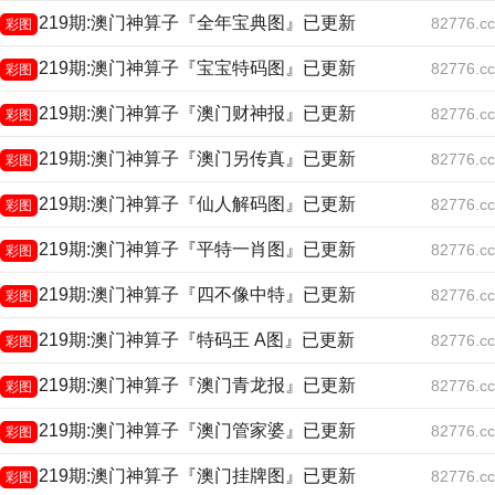
219期:澳门神算子『全年宝典图』已更新
82776.cc
彩图
219期:澳门神算子『宝宝特码图』已更新
82776.cc
彩图
219期:澳门神算子『澳门财神报』已更新
82776.cc
彩图
219期:澳门神算子『澳门另传真』已更新
82776.cc
彩图
219期:澳门神算子『仙人解码图』已更新
82776.cc
彩图
219期:澳门神算子『平特一肖图』已更新
82776.cc
彩图
219期:澳门神算子『四不像中特』已更新
82776.cc
彩图
219期:澳门神算子『特码王 A图』已更新
82776.cc
彩图
219期:澳门神算子『澳门青龙报』已更新
82776.cc
彩图
219期:澳门神算子『澳门管家婆』已更新
82776.cc
彩图
219期:澳门神算子『澳门挂牌图』已更新
82776.cc
彩图