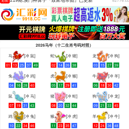
219期:澳门神算子『致富地带图』已更新
82776.cc
彩图