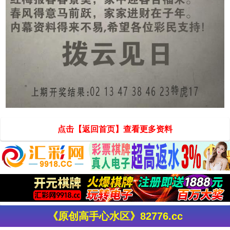
点击【返回首页】查看更多资料
《原创高手心水区》82776.cc