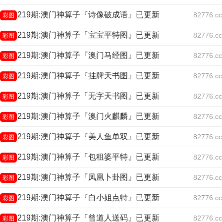
219期:澳门神算子『诗像破成语』已更新
82776.cc
彩图
219期:澳门神算子『宝宝平特图』已更新
82776.cc
彩图
219期:澳门神算子『澳门马经图』已更新
82776.cc
彩图
219期:澳门神算子『挂牌天书图』已更新
82776.cc
彩图
219期:澳门神算子『无字天书图』已更新
82776.cc
彩图
219期:澳门神算子『澳门火麒麟』已更新
82776.cc
彩图
219期:澳门神算子『美人鱼单双』已更新
82776.cc
彩图
219期:澳门神算子『包租婆平特』已更新
82776.cc
彩图
219期:澳门神算子『凤凰卜卦图』已更新
82776.cc
彩图
219期:澳门神算子『白小姐点特』已更新
82776.cc
彩图
219期:澳门神算子『曾道人送码』已更新
82776.cc
彩图