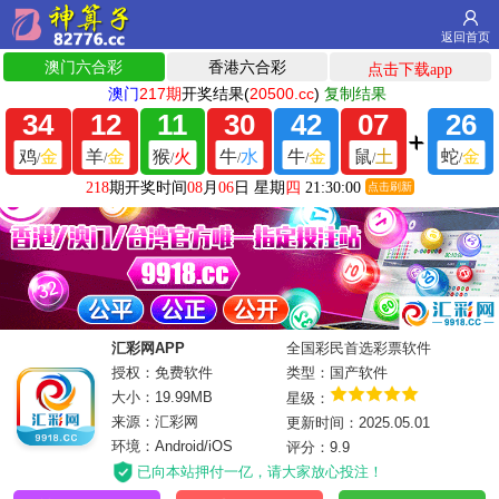
返回首页
汇彩网APP
全国彩民首选彩票软件
授权：免费软件
类型：国产软件
大小：19.99MB
星级：
来源：汇彩网
更新时间：2025.05.01
环境：Android/iOS
评分：9.9
已向本站押付一亿，请大家放心投注！