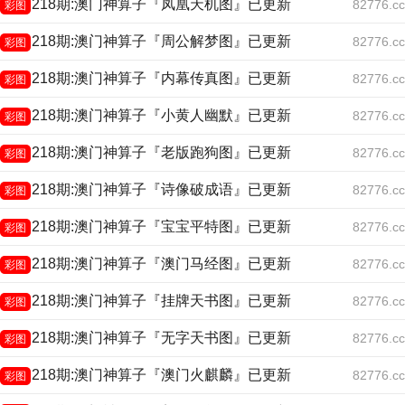
218期:澳门神算子『凤凰天机图』已更新
82776.cc
彩图
218期:澳门神算子『周公解梦图』已更新
82776.cc
彩图
218期:澳门神算子『内幕传真图』已更新
82776.cc
彩图
218期:澳门神算子『小黄人幽默』已更新
82776.cc
彩图
218期:澳门神算子『老版跑狗图』已更新
82776.cc
彩图
218期:澳门神算子『诗像破成语』已更新
82776.cc
彩图
218期:澳门神算子『宝宝平特图』已更新
82776.cc
彩图
218期:澳门神算子『澳门马经图』已更新
82776.cc
彩图
218期:澳门神算子『挂牌天书图』已更新
82776.cc
彩图
218期:澳门神算子『无字天书图』已更新
82776.cc
彩图
218期:澳门神算子『澳门火麒麟』已更新
82776.cc
彩图