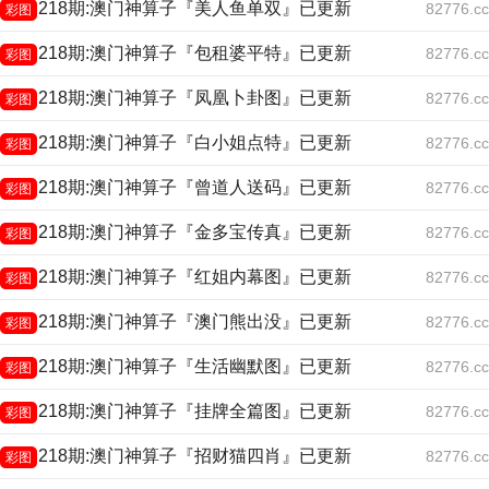
218期:澳门神算子『美人鱼单双』已更新
82776.cc
彩图
218期:澳门神算子『包租婆平特』已更新
82776.cc
彩图
218期:澳门神算子『凤凰卜卦图』已更新
82776.cc
彩图
218期:澳门神算子『白小姐点特』已更新
82776.cc
彩图
218期:澳门神算子『曾道人送码』已更新
82776.cc
彩图
218期:澳门神算子『金多宝传真』已更新
82776.cc
彩图
218期:澳门神算子『红姐内幕图』已更新
82776.cc
彩图
218期:澳门神算子『澳门熊出没』已更新
82776.cc
彩图
218期:澳门神算子『生活幽默图』已更新
82776.cc
彩图
218期:澳门神算子『挂牌全篇图』已更新
82776.cc
彩图
218期:澳门神算子『招财猫四肖』已更新
82776.cc
彩图